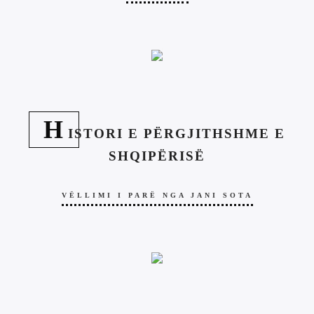
H
ISTORI E PËRGJITHSHME E
SHQIPËRISË
VËLLIMI I PARË NGA JANI SOTA