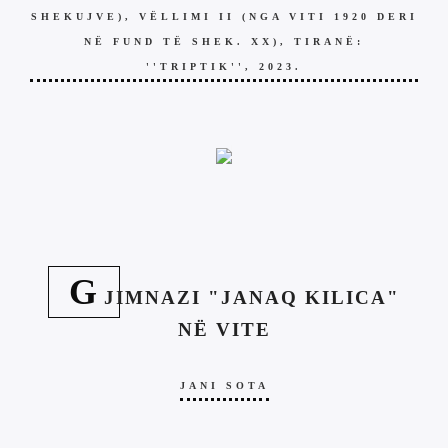
SHEKUJVE), VËLLIMI II (NGA VITI 1920 DERI
NË FUND TË SHEK. XX), TIRANË:
''TRIPTIK'', 2023.
G
JIMNAZI "JANAQ KILICA"
NË VITE
JANI SOTA