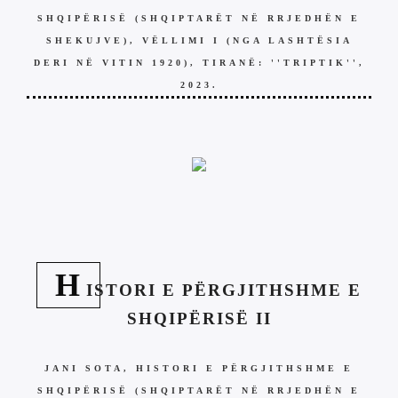
SHQIPËRISË (SHQIPTARËT NË RRJEDHËN E
SHEKUJVE), VËLLIMI I (NGA LASHTËSIA
DERI NË VITIN 1920), TIRANË: ''TRIPTIK'',
2023.
H
ISTORI E PËRGJITHSHME E
SHQIPËRISË II
JANI SOTA, HISTORI E PËRGJITHSHME E
SHQIPËRISË (SHQIPTARËT NË RRJEDHËN E